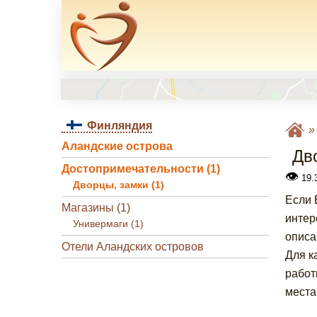
Финляндия
Аландские острова
Дв
Достопримечательности (1)
👁
19.3
Дворцы, замки (1)
Если 
Магазины (1)
интер
Универмаги (1)
описа
Отели Аландских островов
Для к
работ
места