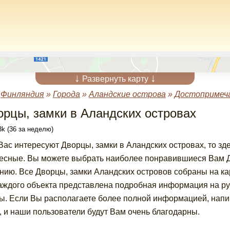
↓
↓
Развернуть карту
»
Финляндия
»
Города
»
Аландские острова
»
Достопримеча
орцы, замки в Аландских островах
k (36 за неделю)
Вас интересуют Дворцы, замки в Аландских островах, то з
есные. Вы можете выбрать наиболее понравившиеся Вам Дв
нию. Все Дворцы, замки Аландских островов собраны на ка
аждого объекта представлена подробная информация на ру
ы. Если Вы располагаете более полной информацией, напи
, и наши пользователи будут Вам очень благодарны.