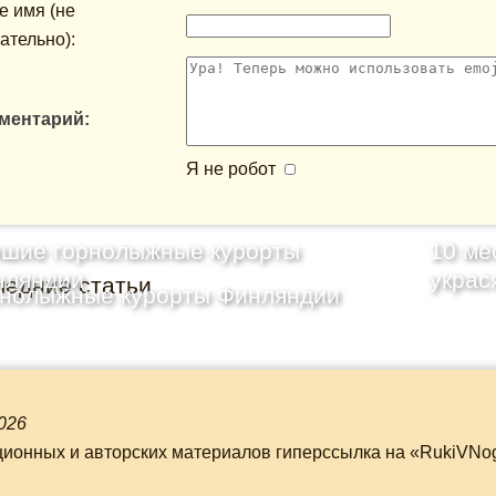
 имя (не
ательно):
ментарий:
Я не робот
чшие горнолыжные курорты
10 ме
нляндии
украс
ледние статьи
рнолыжные курорты Финляндии
026
ционных и авторских материалов гиперссылка на «RukiVNo