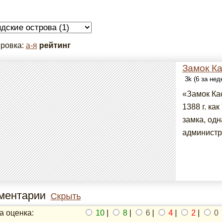
ровка:
а-я
рейтинг
Замок К
3k (6 за не
«Замок Ка
1388 г. ка
замка, одн
администр
ментарии
Скрыть
 оценка:
10
|
8
|
6
|
4
|
2
|
0