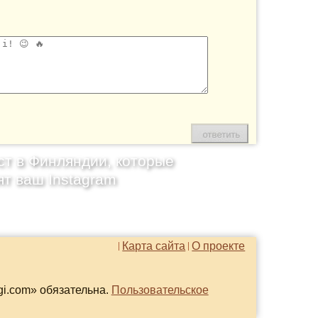
ст в Финляндии, которые
ят ваш Instagram
Карта сайта
О проекте
gi.com» обязательна.
Пользовательское