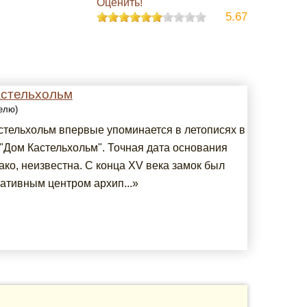
Оценить!
5.67
астельхольм
делю)
стельхольм впервые упоминается в летописях в
к "Дом Кастельхольм". Точная дата основания
ако, неизвестна. С конца XV века замок был
ативным центром архип...»