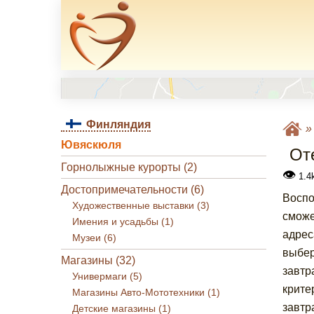
Финляндия
Ювяскюля
От
Горнолыжные курорты (2)
👁
1.4
Достопримечательности (6)
Воспо
Художественные выставки (3)
сможе
Имения и усадьбы (1)
адрес
Музеи (6)
выбер
Магазины (32)
завтр
Универмаги (5)
крите
Магазины Авто-Мототехники (1)
завтр
Детские магазины (1)