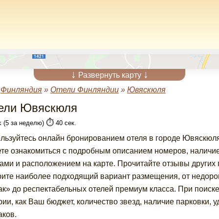
↓
↓
Развернуть карту
»
Финляндия
»
Отели Финляндии
»
Ювяскюля
ели Ювяскюля
⏱️
k (5 за неделю)
40 сек.
льзуйтесь онлайн бронированием отеля в городе Ювяскюля
те ознакомиться с подробным описанием номеров, наличие
ами и расположением на карте. Прочитайте отзывы других 
ите наиболее подходящий вариант размещения, от недороги
ак» до респектабельных отелей премиум класса. При поиск
рии, как Ваш бюджет, количество звезд, наличие парковки, у
аков.