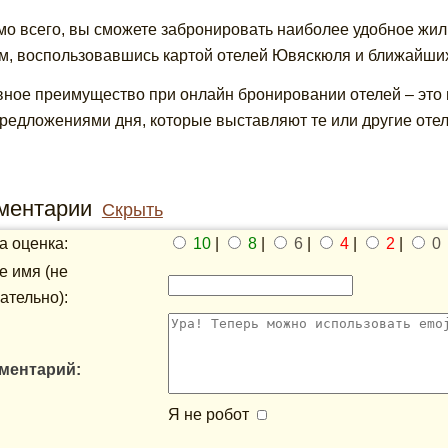
о всего, вы сможете забронировать наиболее удобное жиль
м, воспользовавшись картой отелей Ювяскюля и ближайших
вное преимущество при онлайн бронировании отелей – это
редложениями дня, которые выставляют те или другие оте
ментарии
Скрыть
 оценка:
10
|
8
|
6
|
4
|
2
|
0
 имя (не
ательно):
ментарий:
Я не робот