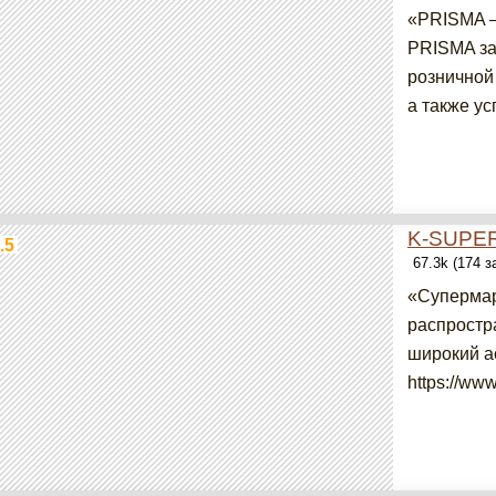
«PRISMA – 
PRISMA за
розничной
а также ус
K-SUPE
.5
67.3k (174 
«Супермар
распростр
широкий а
https://www.