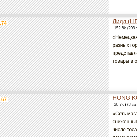
Лидл (LI
.74
152.8k (203
«Немецкая 
разных го
представл
товары в о
HONG K
.67
38.7k (73 з
«Сеть маг
сниженным
числе тос