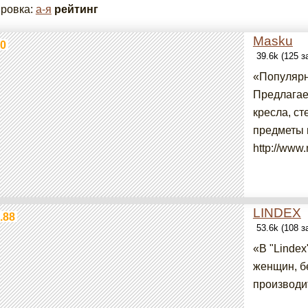
ровка:
а-я
рейтинг
Masku
0
39.6k (125 
«Популярн
Предлагае
кресла, с
предметы 
http://www.
LINDEX
.88
53.6k (108 
«В "Linde
женщин, б
производит