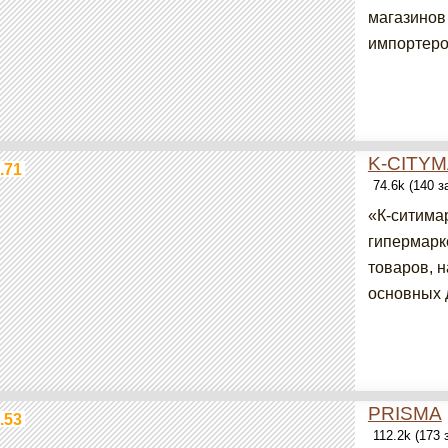
магазинов
импортером
K-CITY
.71
74.6k (140 
«К-ситима
гипермарк
товаров, н
основных д
PRISMA
.53
112.2k (173