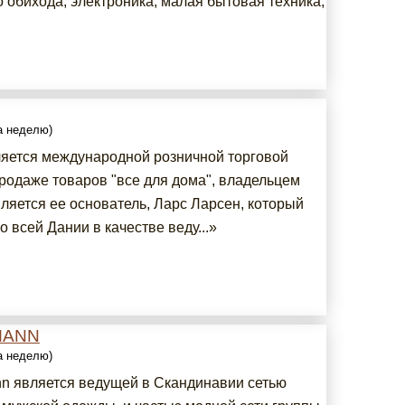
 обихода, электроника, малая бытовая техника,
за неделю)
яется международной розничной торговой
продаже товаров "все для дома", владельцем
ляется ее основатель, Ларс Ларсен, который
о всей Дании в качестве веду...»
MANN
за неделю)
n является ведущей в Скандинавии сетью