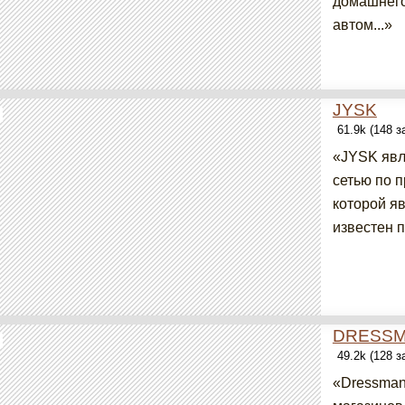
домашнего
автом...»
JYSK
61.9k (148 
«JYSK явл
сетью по 
которой яв
известен п
DRESS
49.2k (128 
«Dressman