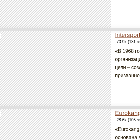
Interspor
70.9k (131 
«В 1968 г
организац
цели – со
призванной
Eurokan
28.6k (105 
«Eurokang
основана в