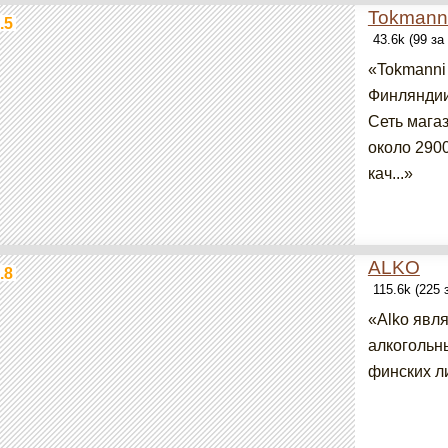
Tokmann
.5
43.6k (99 з
«Tokmanni
Финляндии
Сеть магаз
около 290
кач...»
ALKO
.8
115.6k (225
«Alko явл
алкогольн
финских ли