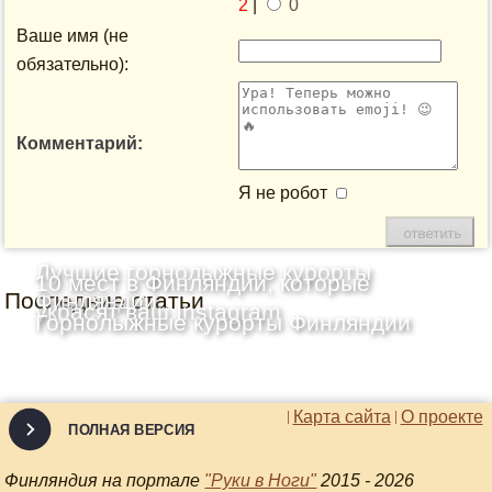
2
|
0
Ваше имя (не
обязательно):
Комментарий:
Я не робот
Лучшие горнолыжные курорты
10 мест в Финляндии, которые
Последние статьи
Финляндии
украсят ваш Instagram
Горнолыжные курорты Финляндии
Карта сайта
О проекте
ПОЛНАЯ ВЕРСИЯ
Финляндия на портале
"Руки в Ноги"
2015 - 2026