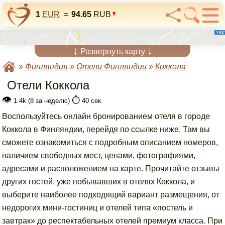
1
EUR
=
94.65
RUB
↓
↓
Развернуть карту
»
Финляндия
»
Отели Финляндии
»
Коккола
Отели Коккола
👁
⏱️
1.4k (8 за неделю)
40 сек.
Воспользуйтесь онлайн бронированием отеля в городе
Коккола в Финляндии, перейдя по ссылке ниже. Там вы
сможете ознакомиться с подробным описанием номеров,
наличием свободных мест, ценами, фотографиями,
адресами и расположением на карте. Прочитайте отзывы
других гостей, уже побывавших в отелях Коккола, и
выберите наиболее подходящий вариант размещения, от
недорогих мини-гостиниц и отелей типа «постель и
завтрак» до респектабельных отелей премиум класса. При