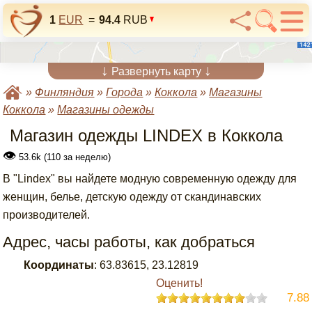
1
EUR
=
94.4
RUB
↓
↓
Развернуть карту
»
Финляндия
»
Города
»
Коккола
»
Магазины
Коккола
»
Магазины одежды
Магазин одежды LINDEX в Коккола
👁
53.6k (110 за неделю)
В "Lindex" вы найдете модную современную одежду для
женщин, белье, детскую одежду от скандинавских
производителей.
Адрес, часы работы, как добраться
Координаты
:
63.83615
,
23.12819
Оценить!
7.88