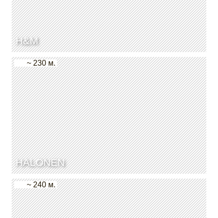
H&M
~ 230 м.
HALONEN
~ 240 м.