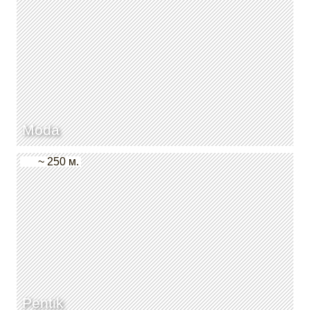
Moda
~ 250 м.
Pentik