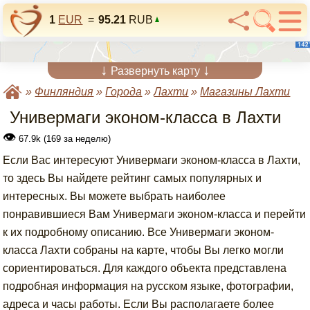
1
EUR
=
95.21
RUB
↓
↓
Развернуть карту
»
Финляндия
»
Города
»
Лахти
»
Магазины Лахти
Универмаги эконом-класса в Лахти
👁
67.9k (169 за неделю)
Если Вас интересуют Универмаги эконом-класса в Лахти,
то здесь Вы найдете рейтинг самых популярных и
интересных. Вы можете выбрать наиболее
понравившиеся Вам Универмаги эконом-класса и перейти
к их подробному описанию. Все Универмаги эконом-
класса Лахти собраны на карте, чтобы Вы легко могли
сориентироваться. Для каждого объекта представлена
подробная информация на русском языке, фотографии,
адреса и часы работы. Если Вы располагаете более