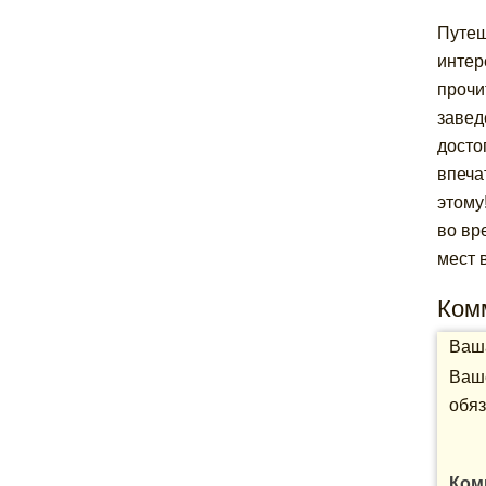
Путеш
интер
прочи
завед
досто
впеча
этому
во вр
мест 
Ком
Ваша
Ваше
обяз
Ком