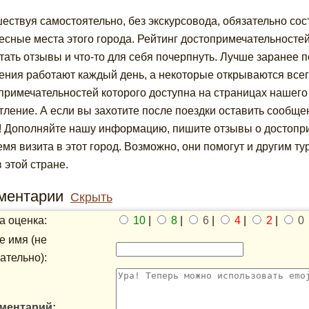
ествуя самостоятельно, без экскурсовода, обязательно со
есные места этого города. Рейтинг достопримечательносте
тать отзывы и что-то для себя почерпнуть. Лучше заранее по
ения работают каждый день, а некоторые открываются всего
примечательностей которого доступна на страницах нашего
тление. А если вы захотите после поездки оставить сообще
! Дополняйте нашу информацию, пишите отзывы о достопри
емя визита в этот город. Возможно, они помогут и другим 
в этой стране.
ментарии
Скрыть
 оценка:
10
|
8
|
6
|
4
|
2
|
0
 имя (не
ательно):
ментарий: