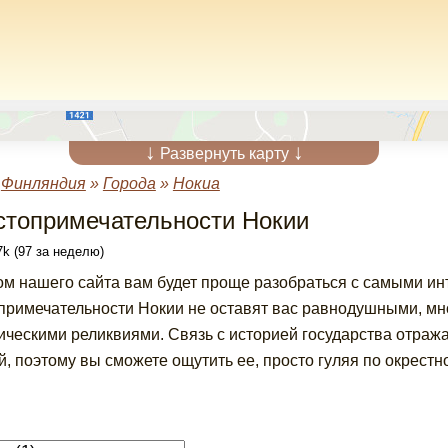
↓
↓
Развернуть карту
»
Финляндия
»
Города
»
Нокиа
стопримечательности Нокии
k (97 за неделю)
ом нашего сайта вам будет проще разобраться с самыми и
примечательности Нокии не оставят вас равнодушными, мн
ическими реликвиями. Связь с историей государства отраж
й, поэтому вы сможете ощутить ее, просто гуляя по окрестн