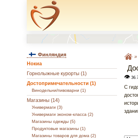
Финляндия
Нокиа
До
Горнолыжные курорты (1)
👁
36.7
Достопримечательности (1)
С гид
Винодельни/пивоварни (1)
досто
Магазины (14)
истор
Универмаги (3)
здани
Универмаги эконом-класса (2)
Магазины одежды (5)
Продуктовые магазины (1)
Магазины товаров для дома (2)