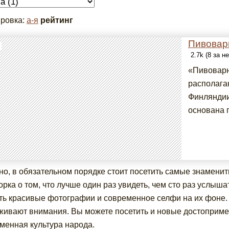
ровка:
а-я
рейтинг
Пивовар
2.7k (8 за н
«Пивоварн
располага
Финляндии
основана п
но, в обязательном порядке стоит посетить самые знаменит
орка о том, что лучше один раз увидеть, чем сто раз услыш
ть красивые фотографии и современное селфи на их фоне. 
живают внимания. Вы можете посетить и новые достоприме
менная культура народа.