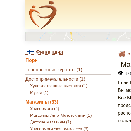
Финляндия
Пори
Ма
Горнолыжные курорты (1)
👁
39.6
Достопримечательности (1)
Если 
Художественные выставки (1)
Вы мо
Музеи (1)
Все М
Магазины (33)
предс
Универмаги (4)
распо
Магазины Авто-Мототехники (1)
польз
Детские магазины (1)
Универмаги эконом-класса (3)