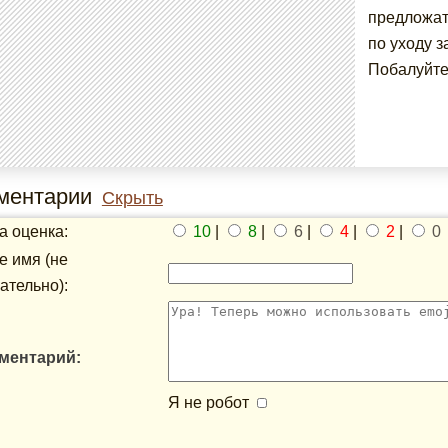
предложат
по уходу 
Побалуйте
ментарии
Скрыть
 оценка:
10
|
8
|
6
|
4
|
2
|
0
 имя (не
ательно):
ментарий:
Я не робот