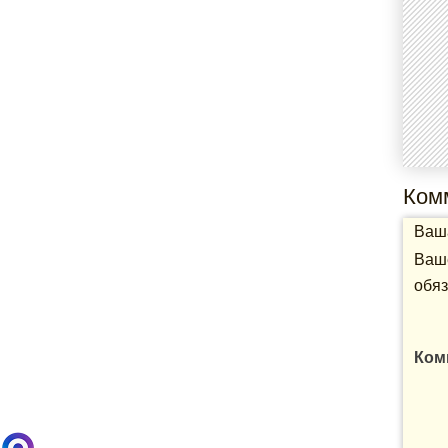
Ком
Ваша
Ваше
обяз
Ком