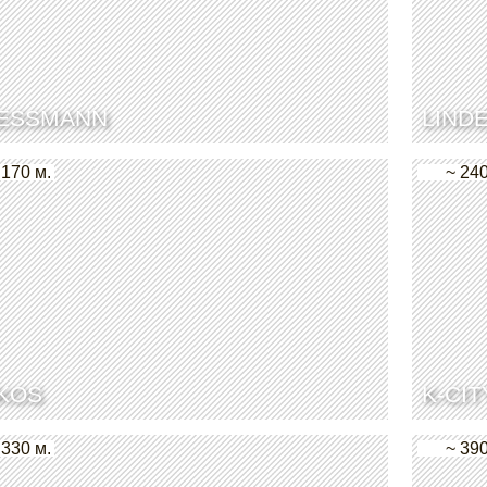
ESSMANN
LIND
 170 м.
~ 240
KOS
K-CI
 330 м.
~ 390