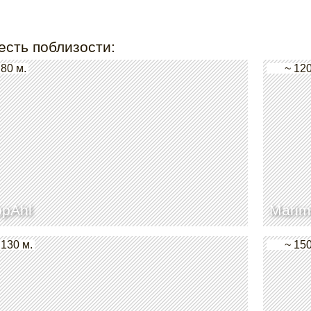
есть поблизости:
 80 м.
~ 120
pAhl
Marim
 130 м.
~ 150