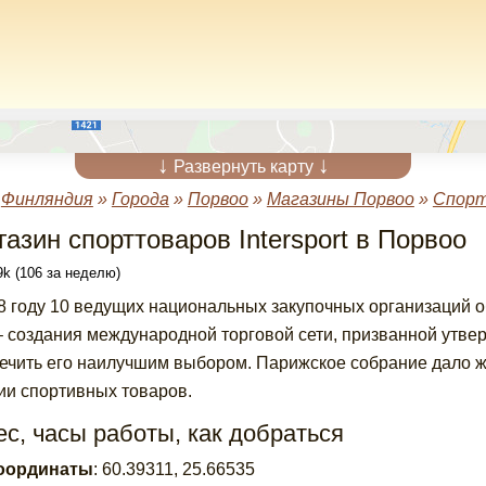
↓
↓
Развернуть карту
»
Финляндия
»
Города
»
Порвоо
»
Магазины Порвоо
»
Спорт
азин спорттоваров Intersport в Порвоо
k (106 за неделю)
8 году 10 ведущих национальных закупочных организаций 
– создания международной торговой сети, призванной утвер
ечить его наилучшим выбором. Парижское собрание дало ж
ии спортивных товаров.
с, часы работы, как добраться
оординаты
:
60.39311
,
25.66535