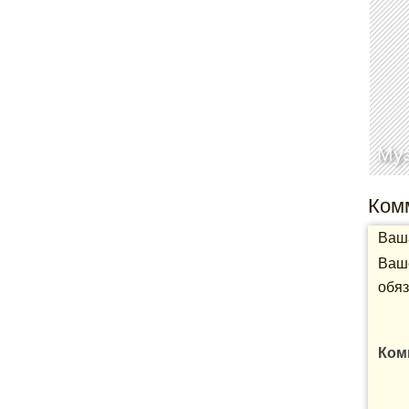
Муз
Ком
Ваша
Ваше
обяз
Ком