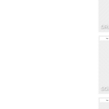
DR
~
SO
~