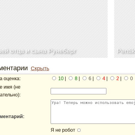
ей отца и сына Рунеберг
Pentik
ментарии
Скрыть
 оценка:
10
|
8
|
6
|
4
|
2
|
0
 имя (не
ательно):
ментарий:
Я не робот