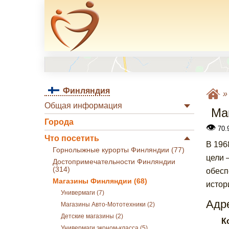
Финляндия
Общая информация
Маг
Города
👁
70.9
Что посетить
В 196
Горнолыжные курорты Финляндии (77)
цели 
Достопримечательности Финляндии
(314)
обесп
Магазины Финляндии (68)
истор
Универмаги (7)
Адре
Магазины Авто-Мототехники (2)
Детские магазины (2)
К
Универмаги эконом-класса (5)