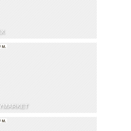
EX
 м.
TYMARKET
 м.