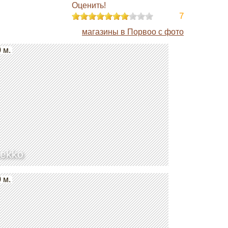
Оценить!
7
магазины в Порвоо с фото
 м.
ekko
 м.