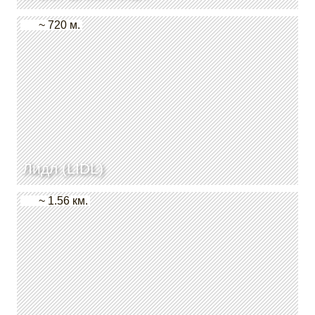
~ 720 м.
Лидл (LIDL)
~ 1.56 км.