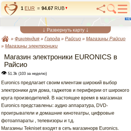
1
EUR
=
94.67
RUB
↓
↓
Развернуть карту
»
Финляндия
»
Города
»
Райсио
»
Магазины Райсио
»
Магазины электроники
Магазин электроники EURONICS в
Райсио
👁
51.3k (103 за неделю)
Euronics
предлагает своим клиентам
широкий выбор
электроники для
дома,
гаджетов
и периферии
от
широкого
круга производителей
.
В
настоящее время в
магазинах
Euronics
представлены: а
удио аппаратура,
DVD-
проигрыватели
и
домашние кинотеатры
, ц
ифровые
фотоаппараты
, т
елевизоры
и т.д.
Магазины
Tekniset
входят в сеть магазинорв Euronics.