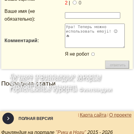
2
|
0
Ваше имя (не
обязательно):
Комментарий:
Я не робот
Лучшие горнолыжные курорты
10 мест в Финляндии, которые
Последние статьи
Финляндии
украсят ваш Instagram
Горнолыжные курорты Финляндии
Карта сайта
О проекте
ПОЛНАЯ ВЕРСИЯ
Финляндия на портале
"Руки в Ноги"
2015 - 2026