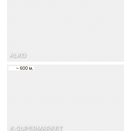
ALKO
~ 600 м.
K-SUPERMARKET