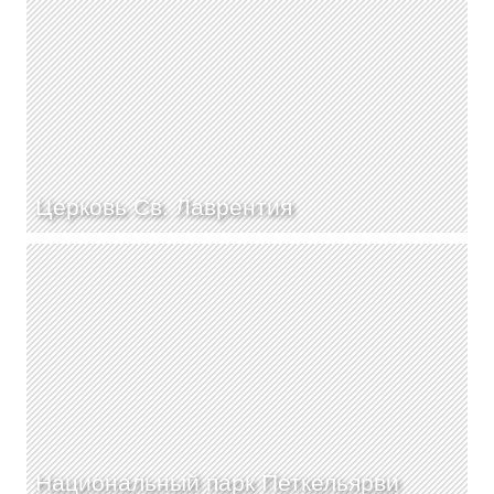
Церковь Св. Лаврентия
Национальный парк Петкельярви