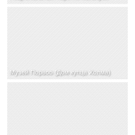
Музей Порвоо (Дом купца Холма)