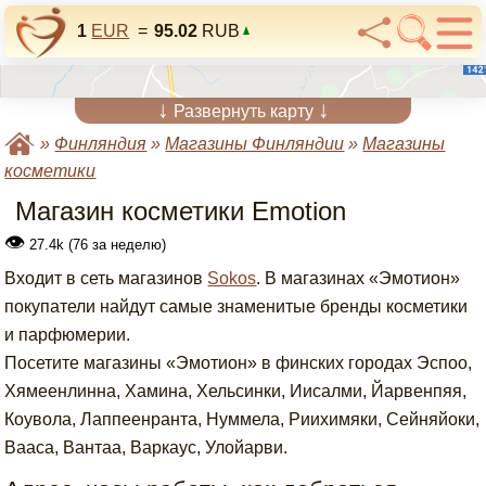
1
EUR
=
95.02
RUB
↓
↓
Развернуть карту
»
Финляндия
»
Магазины Финляндии
»
Магазины
косметики
Магазин косметики Emotion
👁
27.4k (76 за неделю)
Входит в сеть магазинов
Sokos
. В магазинах «Эмотион»
покупатели найдут самые знаменитые бренды косметики
и парфюмерии.
Посетите магазины «Эмотион» в финских городах Эспоо,
Хямеенлинна, Хамина, Хельсинки, Иисалми, Йарвенпяя,
Коувола, Лаппеенранта, Нуммела, Риихимяки, Сейняйоки,
Вааса, Вантаа, Варкаус, Улойарви.