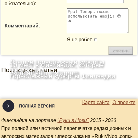
обязательно):
Комментарий:
Я не робот
Лучшие горнолыжные курорты
10 мест в Финляндии, которые
Последние статьи
Финляндии
украсят ваш Instagram
Горнолыжные курорты Финляндии
Карта сайта
О проекте
ПОЛНАЯ ВЕРСИЯ
Финляндия на портале
"Руки в Ноги"
2015 - 2026
При полной или частичной перепечатке редакционных и
авторских материалов гиперссылка на «RukiVNogi.com»