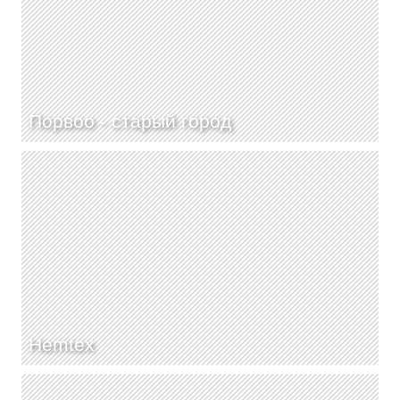
Порвоо - старый город
Hemtex