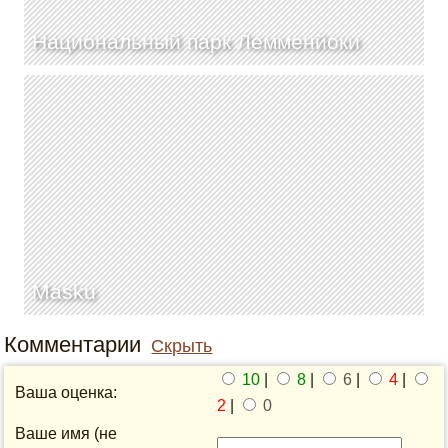
Национальный парк Лемменйоки
Masku
Комментарии
Скрыть
10
|
8
|
6
|
4
|
Ваша оценка:
2
|
0
Ваше имя (не