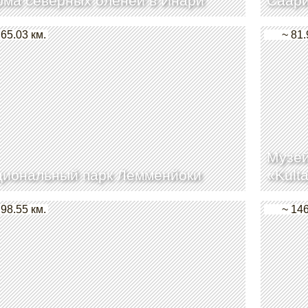
ма северных оленей в Инари
Саари
 65.03 км.
~ 81.
Музей
циональный парк Лемменйоки
«Kult
 98.55 км.
~ 146