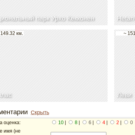
иональный парк Урхо Кекконен
Hetan
 149.32 км.
~ 151
ллас
Леви
ментарии
Скрыть
 оценка:
10
|
8
|
6
|
4
|
2
|
0
 имя (не