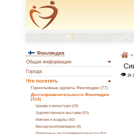
Финляндия
Общая информация
Си
Города
👁
2k 
Что посетить
Горнолыжные курорты Финляндии (77)
Достопримечательности Финляндии
(314)
Церкви и монастыри (29)
Художественные выставки (53)
Имения и усадьбы (40)
Винодельни/пивоварни (8)
Природные достопримечательности (62)