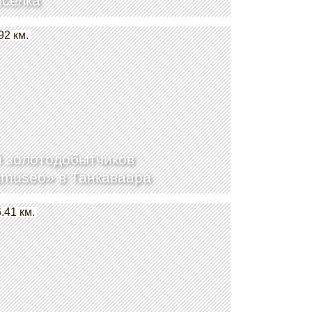
селка
92 км.
 золотодобытчиков
amuseo» в Танкаваара
.41 км.