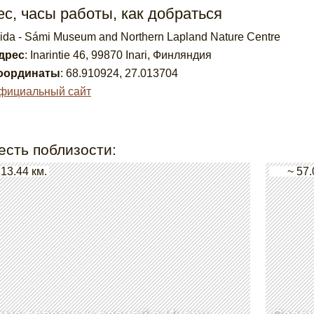
с, часы работы, как добраться
iida - Sámi Museum and Northern Lapland Nature Centre
дрес
:
Inarintie 46, 99870 Inari, Финляндия
оординаты
:
68.910924
,
27.013704
фициальный сайт
есть поблизости:
 13.44 км.
~ 57.