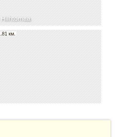
 Hiihtomaa
.81 км.