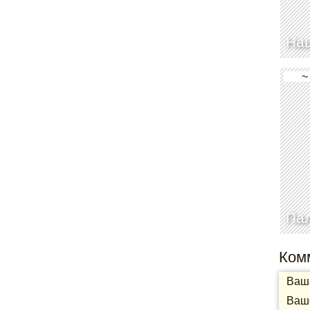
Нац
~
Па
Ком
Ваша
Ваше