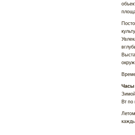
объек
площа
Посто
культ
Увлек
вглуб
Выста
окруж
Време
Часы
Зимой
Вт по
Летом
кажды