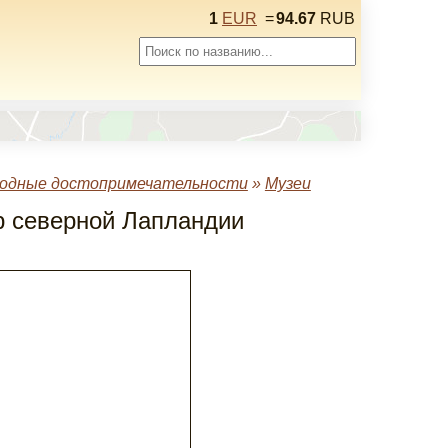
1
EUR
=
94.67
RUB
одные достопримечательности
»
Музеи
р северной Лапландии