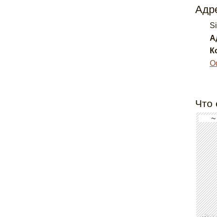
Адре
S
А
К
О
Что 
~