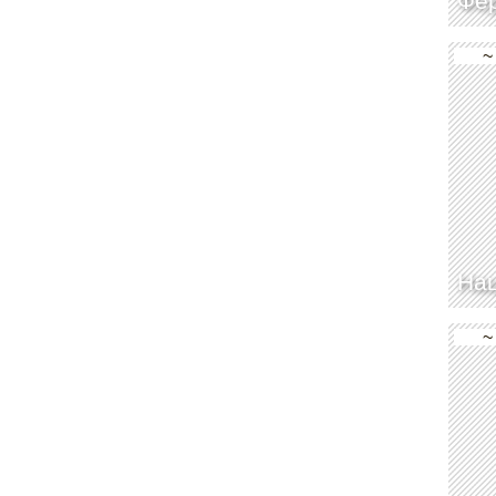
Фер
~
На
~