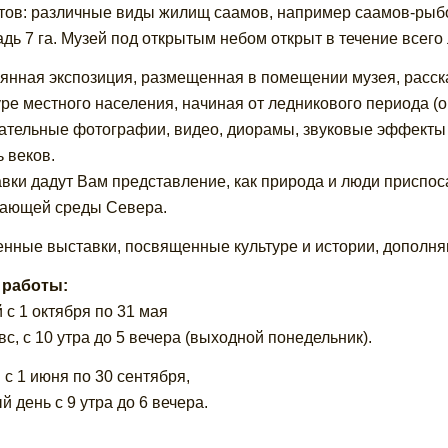
тов: различные виды жилищ саамов, например саамов-рыб
дь 7 га. Музей под открытым небом открыт в течение всего 
янная экспозиция, размещенная в помещении музея, расск
уре местного населения, начиная от ледникового периода (о
ательные фотографии, видео, диорамы, звуковые эффекты 
ь веков.
вки дадут Вам представление, как природа и люди приспо
ающей среды Севера.
нные выставки, посвященные культуре и истории, дополня
 работы:
 с 1 октября по 31 мая
 вс, с 10 утра до 5 вечера (выходной понедельник).
 с 1 июня по 30 сентября,
й день с 9 утра до 6 вечера.