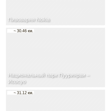
Пивоварня Nokia
~ 30.46 км.
Национальный парк Пууриярви –
Исосуо
~ 31.12 км.