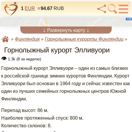
1
EUR
=
94.67
RUB
↓
↓
Развернуть карту
»
Финляндия
»
Горнолыжные курорты Финляндии
»
Горнолыжный курорт Элливуори
👁
1.3k (8 за неделю)
Горнолыжный курорт Элливуори – один из самых близких
к российской границе зимних курортов Финляндии. Курорт
Элливуори был основан в 1964 году и сейчас известен как
один из лучших семейных горнолыжных центров Южной
Финляндии.
Перепад высот: 86 м.
Наиболее протяженный спуск: 800 м.
Количество склонов: 8.