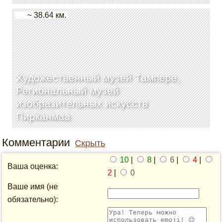
~ 38.64 км.
Художественный музей Тампере,
Региональный музей
изобразительных искусств
Пирканмаа
Комментарии
Скрыть
10
|
8
|
6
|
4
|
Ваша оценка:
2
|
0
Ваше имя (не
обязательно):