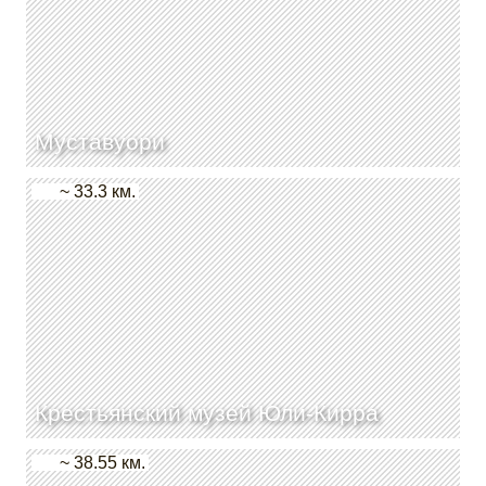
Муставуори
~ 33.3 км.
Крестьянский музей Юли-Кирра
~ 38.55 км.