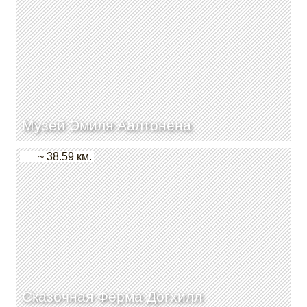
Музей Эмиля Аалтонена
~ 38.59 км.
Сказочная Ферма Догхилл