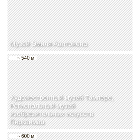
Музей Эмиля Аалтонена
~ 540 м.
Художественный музей Тампере,
Региональный музей
изобразительных искусств
Пирканмаа
~ 600 м.