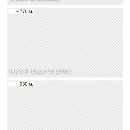
~ 770 м.
Музей труда Верстас
~ 930 м.