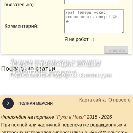
обязательно):
Комментарий:
Я не робот
Лучшие горнолыжные курорты
10 мест в Финляндии, которые
Последние статьи
Финляндии
украсят ваш Instagram
Горнолыжные курорты Финляндии
Карта сайта
О проекте
ПОЛНАЯ ВЕРСИЯ
Финляндия на портале
"Руки в Ноги"
2015 - 2026
При полной или частичной перепечатке редакционных и
авторских материалов гиперссылка на «RukiVNogi.com»