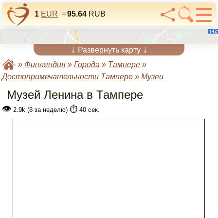
1
EUR
=
95.64
RUB
↓
↓
Развернуть карту
»
Финляндия
»
Города
»
Тампере
»
Достопримечательности Тампере
»
Музеи
Музей Ленина в Тампере
👁
⏱️
2.9k (8 за неделю)
40 сек.