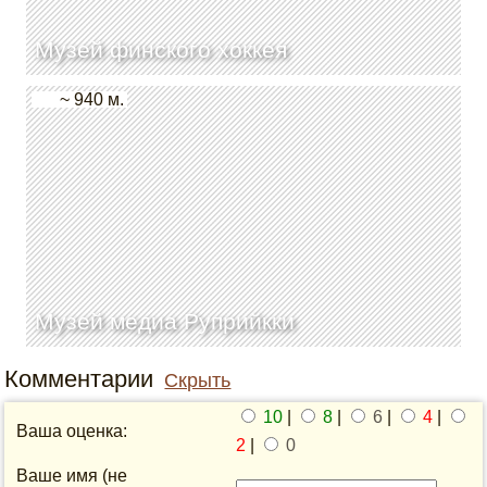
Музей финского хоккея
~ 940 м.
Музей медиа Руприйкки
Комментарии
Скрыть
10
|
8
|
6
|
4
|
Ваша оценка:
2
|
0
Ваше имя (не