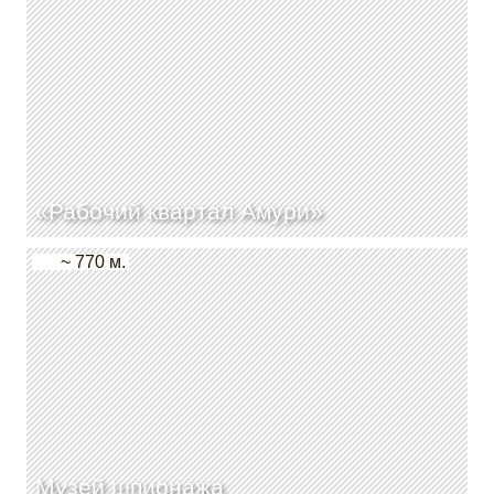
«Рабочий квартал Амури»
~ 770 м.
Музей шпионажа