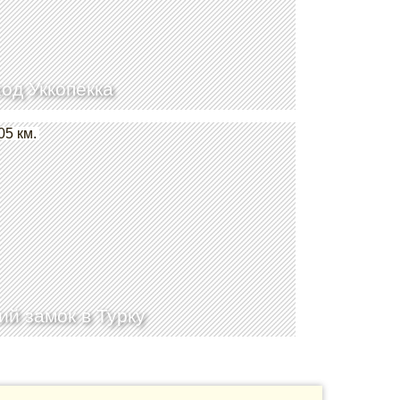
од Уккопекка
05 км.
ий замок в Турку