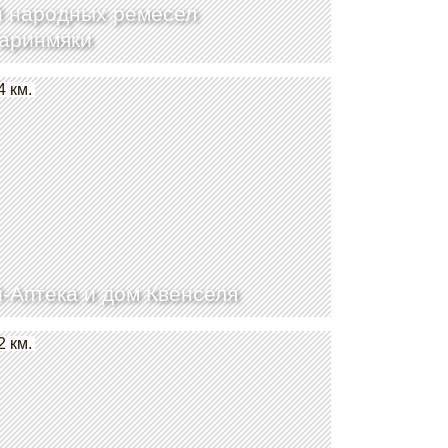
 народных ремесел
аринмяки
4 км.
-Аптека и дом Квенселя
2 км.