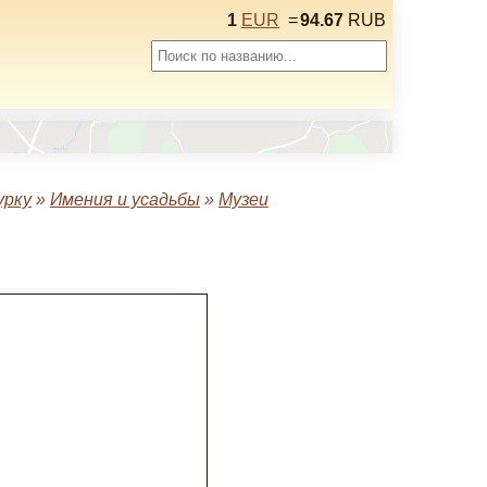
1
EUR
=
94.67
RUB
урку
»
Имения и усадьбы
»
Музеи