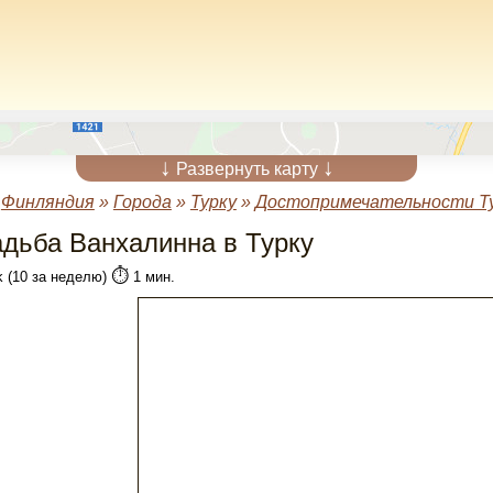
↓
↓
Развернуть карту
»
Финляндия
»
Города
»
Турку
»
Достопримечательности Т
адьба Ванхалинна в Турку
⏱️
k (10 за неделю)
1 мин.