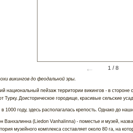
←
1
/
8
охи викингов до феодальной эры.
ий национальный пейзаж территории викингов - в стороне о
от Турку. Доисторическое городище, красивые сельские ус
 в 1000 году, здесь располагалась крепость. Однако до наш
н Ванхалинна (Liedon Vanhalinna) - поместье и музей, назв
тория музейного комплекса составляет около 80 га, на кот