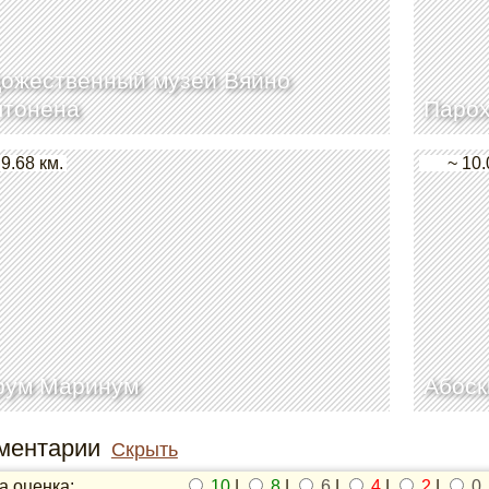
ожественный музей Вяйно
лтонена
Парох
 9.68 км.
~ 10.
рум Маринум
Абоск
ментарии
Скрыть
 оценка:
10
|
8
|
6
|
4
|
2
|
0