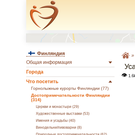
Финляндия
Общая информация
Ус
Города
👁
1.6
Что посетить
Горнолыжные курорты Финляндии (77)
Достопримечательности Финляндии
(314)
Церкви и монастыри (29)
Художественные выставки (53)
Имения и усадьбы (40)
Винодельни/пивоварни (8)
Природные достопримечательности (62)