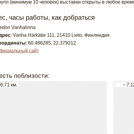
рупп (минимум 10 человек) выставки открыты в любое врем
с, часы работы, как добраться
iedon Vanhalinna
дрес
:
Vanha Härkätie 111, 21410 Lieto, Финляндия
оординаты
:
60.486285
,
22.379212
фициальный сайт
есть поблизости:
 6.71 км.
~ 7.1