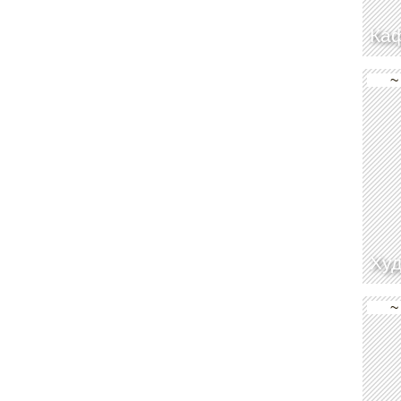
Каф
~
Худ
~