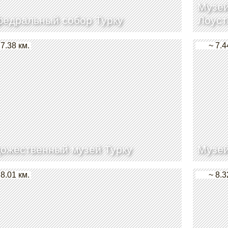
Музей
едральный собор Турку
Лоуст
 7.38 км.
~ 7.4
ожественный музей Турку
Музей
 8.01 км.
~ 8.3