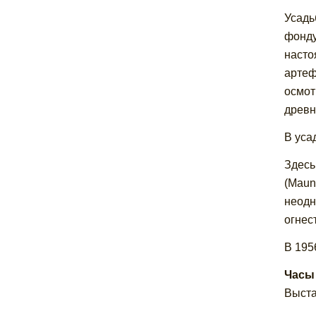
Усадь
фонду
насто
артеф
осмот
древн
В уса
Здесь
(Maun
неодн
огнес
В 195
Часы
Выста