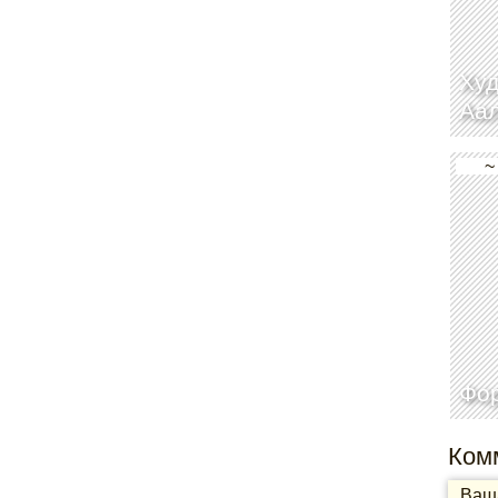
Худ
Аа
~
Фо
Ком
Ваша