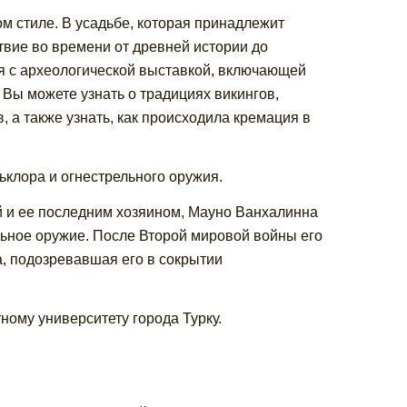
ом стиле. В усадьбе, которая принадлежит
твие во времени от древней истории до
я с археологической выставкой, включающей
 Вы можете узнать о традициях викингов,
, а также узнать, как происходила кремация в
ьклора и огнестрельного оружия.
й и ее последним хозяином, Мауно Ванхалинна
льное оружие. После Второй мировой войны его
, подозревавшая его в сокрытии
ному университету города Турку.