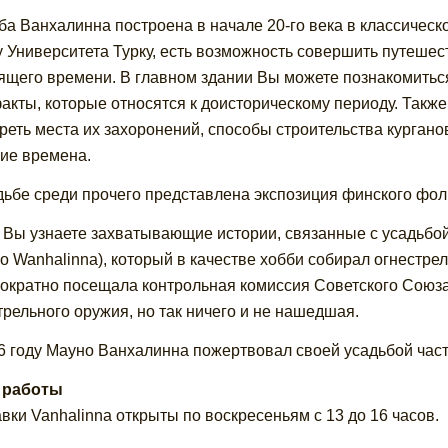
ба Ванхалинна построена в начале 20-го века в классическ
 Университета Турку, есть возможность совершить путешес
ящего времени. В главном здании Вы можете познакомитьс
акты, которые относятся к доисторическому периоду. Также
реть места их захоронений, способы строительства курганов
ие времена.
дьбе среди прочего представлена экспозиция финского фол
 Вы узнаете захватывающие истории, связанные с усадьбо
o Wanhalinna), который в качестве хобби собирал огнестре
ократно посещала контрольная комиссия Советского Союза
трельного оружия, но так ничего и не нашедшая.
6 году Мауно Ванхалинна пожертвовал своей усадьбой част
 работы
вки Vanhalinna открыты по воскресеньям с 13 до 16 часов.