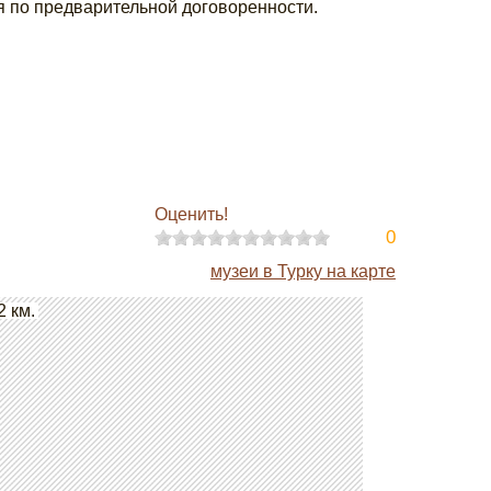
я по предварительной договоренности.
Оценить!
0
музеи в Турку на карте
2 км.