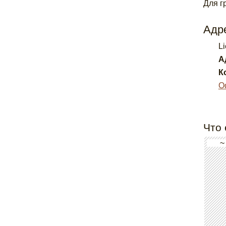
Для г
Адре
L
А
К
О
Что 
~