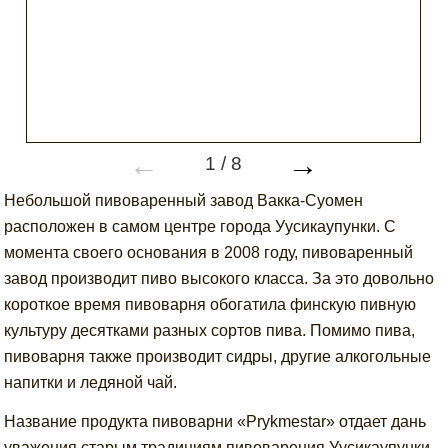
←
→
1
/
8
Небольшой пивоваренный завод Вакка-Суомен
расположен в самом центре города Уусикаупунки. С
момента своего основания в 2008 году, пивоваренный
завод производит пиво высокого класса. За это довольно
короткое время пивоварня обогатила финскую пивную
культуру десятками разных сортов пива. Помимо пива,
пивоварня также производит сидры, другие алкогольные
напитки и ледяной чай.
Название продукта пивоварни «Prykmestar» отдает дань
уважения старым традициям пивоварения Уусикаупунки.