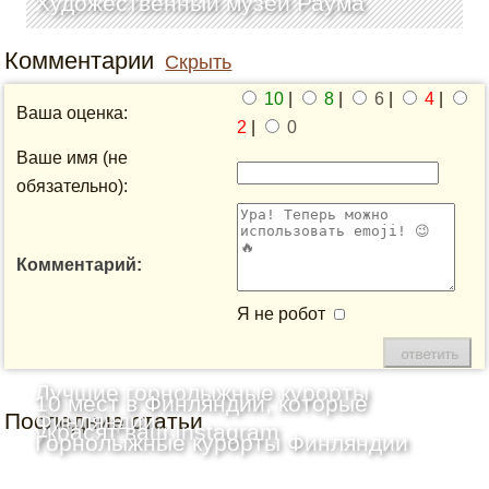
Художественный музей Раума
Комментарии
Скрыть
10
|
8
|
6
|
4
|
Ваша оценка:
2
|
0
Ваше имя (не
обязательно):
Комментарий:
Я не робот
Лучшие горнолыжные курорты
10 мест в Финляндии, которые
Последние статьи
Финляндии
украсят ваш Instagram
Горнолыжные курорты Финляндии