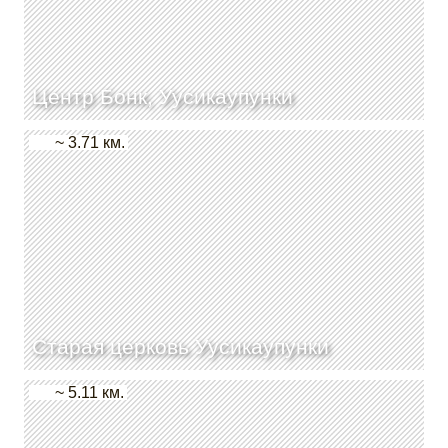
Центр Бонк, Уусикаупунки
~ 3.71 км.
Старая церковь Уусикаупунки
~ 5.11 км.