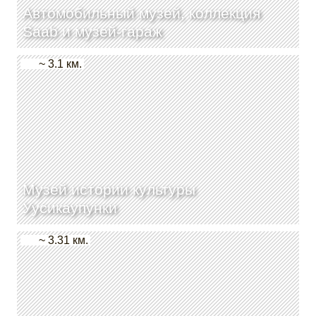
Автомобильный музей, коллекция
Saab и музей-гараж
~ 3.1 км.
Музей истории культуры
Уусикаупунки
~ 3.31 км.