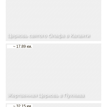
Церковь святого Олафа в Каланти
~ 17.89 км.
Жертвенная Церковь в Пухямаа
~ 32.15 км.