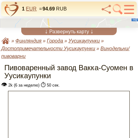
1
EUR
=
94.69
RUB
↓
↓
Развернуть карту
»
Финляндия
»
Города
»
Уусикаупунки
»
Достопримечательности Уусикаупунки
»
Винодельни/
пивоварни
Пивоваренный завод Вакка-Суомен в
Уусикаупунки
👁
⏱️
2k (6 за неделю)
50 сек.