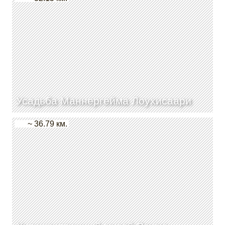
Усадьба Маннергейма Лоухисаари
~ 36.79 км.