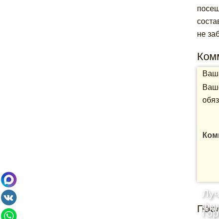
посещ
соста
не за
Ком
Ваша
Ваше
обяз
Ком
Лу
Фи
Пос
Го