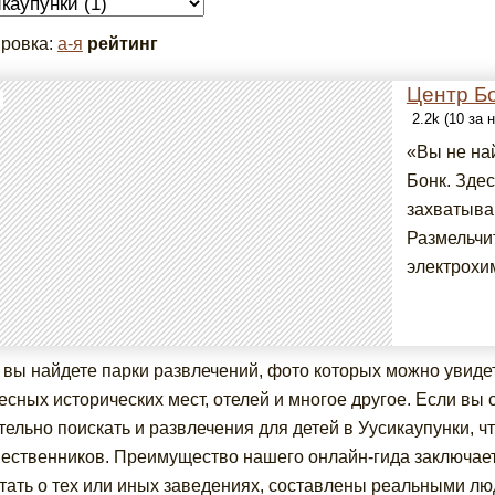
ровка:
а-я
рейтинг
Центр Бо
2.2k (10 за
«Вы не на
Бонк. Зде
захватыва
Размельчи
электрохим
 вы найдете парки развлечений, фото которых можно увидеть
есных исторических мест, отелей и многое другое. Если вы 
тельно поискать и развлечения для детей в Уусикаупунки, ч
ественников. Преимущество нашего онлайн-гида заключаетс
тать о тех или иных заведениях, составлены реальными лю