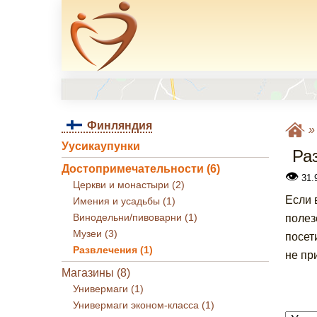
Финляндия
Уусикаупунки
Ра
Достопримечательности (6)
👁
31.9
Церкви и монастыри (2)
Если 
Имения и усадьбы (1)
Винодельни/пивоварни (1)
полез
Музеи (3)
посет
Развлечения (1)
не пр
Магазины (8)
Универмаги (1)
Универмаги эконом-класса (1)