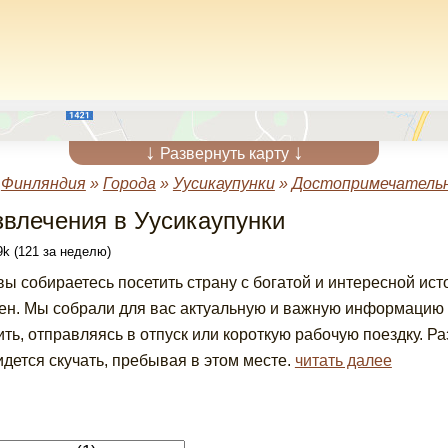
↓
↓
Развернуть карту
»
Финляндия
»
Города
»
Уусикаупунки
»
Достопримечательн
звлечения в Уусикаупунки
k (121 за неделю)
вы собираетесь посетить страну с богатой и интересной ист
ен. Мы собрали для вас актуальную и важную информацию 
ить, отправляясь в отпуск или короткую рабочую поездку. Р
идется скучать, пребывая в этом месте.
читать далее