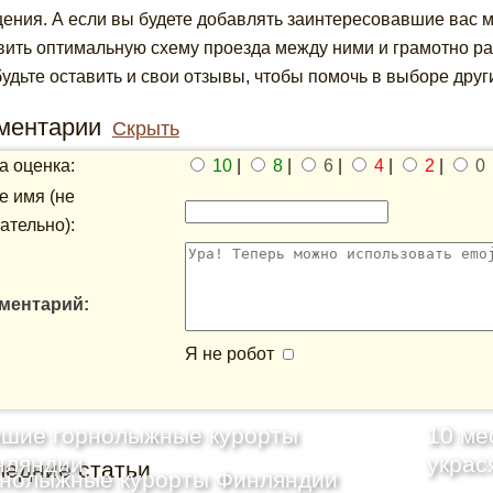
ения. А если вы будете добавлять заинтересовавшие вас м
вить оптимальную схему проезда между ними и грамотно ра
будьте оставить и свои отзывы, чтобы помочь в выборе друг
ментарии
Скрыть
 оценка:
10
|
8
|
6
|
4
|
2
|
0
 имя (не
ательно):
ментарий:
Я не робот
чшие горнолыжные курорты
10 ме
нляндии
украс
ледние статьи
рнолыжные курорты Финляндии