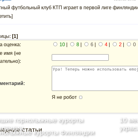
ный футбольный клуб КТП играет в первой лиге финлянди
етить]
ницы:
[1]
 оценка:
10
|
8
|
6
|
4
|
2
|
0
 имя (не
ательно):
ментарий:
Я не робот
чшие горнолыжные курорты
10 ме
нляндии
украс
ледние статьи
рнолыжные курорты Финляндии