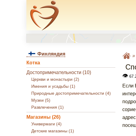
Финляндия
Котка
Сп
Достопримечательности (10)
👁
67.2
Церкви и монастыри (2)
Если 
Имения и усадьбы (1)
Природные достопримечательности (4)
интер
Музеи (5)
подро
Развлечения (1)
сорие
Магазины (26)
адрес
Универмаги (4)
посещ
Детские магазины (1)