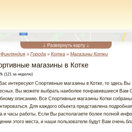
↓
↓
Развернуть карту
»
Финляндия
»
Города
»
Котка
»
Магазины Котки
ортивные магазины в Котке
k (121 за неделю)
Вас интересуют Спортивные магазины в Котке, то здесь Вы
есных. Вы можете выбрать наиболее понравившиеся Вам С
бному описанию. Все Спортивные магазины Котки собраны 
нтироваться. Для каждого объекта представлена подробна
а и часы работы. Если Вы располагаете более полной инф
ении этого места, и наши пользователи будут Вам очень бл