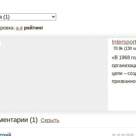
ровка:
а-я
рейтинг
Interspor
70.9k (130 
«В 1968 г
организац
цели – со
призванной
ентарии (1)
Скрыть
трий
31.10.15 15:52