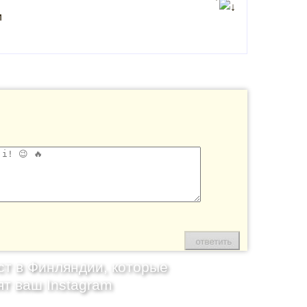
и
ст в Финляндии, которые
ят ваш Instagram