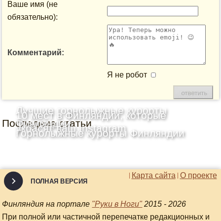
Ваше имя (не
обязательно):
Комментарий:
Я не робот
Лучшие горнолыжные курорты
10 мест в Финляндии, которые
Последние статьи
Финляндии
украсят ваш Instagram
Горнолыжные курорты Финляндии
Карта сайта
О проекте
ПОЛНАЯ ВЕРСИЯ
Финляндия на портале
"Руки в Ноги"
2015 - 2026
При полной или частичной перепечатке редакционных и