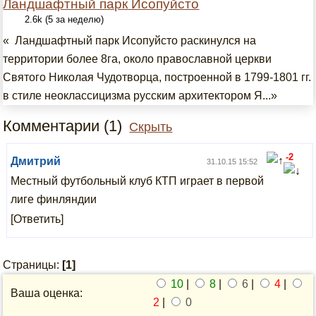
Ландшафтный парк Исопуйсто
2.6k (5 за неделю)
« Ландшафтный парк Исопуйсто раскинулся на
территории более 8га, около православной церкви
Святого Николая Чудотворца, построенной в 1799-1801 гг.
в стиле неоклассицизма русским архитектором Я...»
Комментарии (1)
Скрыть
-2
Дмитрий
31.10.15 15:52
Местный футбольный клуб КТП играет в первой
лиге финляндии
[Ответить]
Страницы:
[1]
10
|
8
|
6
|
4
|
Ваша оценка:
2
|
0